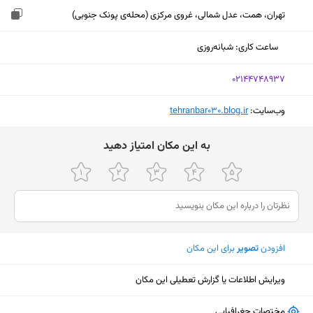
تهران، همت، عدل شمالی، غروی مرکزی (محله‌ی پونک جنوبی)
ساعت کاری
:
شبانه‌روزی
‎02144748937
وب‌سایت:
‎tehranbar030.blog.ir
ﺑﻪ اﯾﻦ ﻣﮑﺎن اﻣﺘﯿﺎز دﻫﯿﺪ
افزودن
تصویر
برای این مکان
ویرایش اطلاعات یا گزارش تعطیلی این مکان
نمایش نقشه
مختصات جغرافیایی