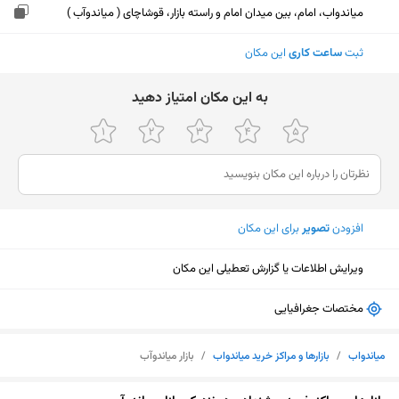
میاندواب، امام، بین میدان امام و راسته بازار، قوشاچای ( میاندوآب )
ثبت
ساعت کاری
این مکان
ﺑﻪ اﯾﻦ ﻣﮑﺎن اﻣﺘﯿﺎز دﻫﯿﺪ
افزودن
تصویر
برای این مکان
ویرایش اطلاعات یا گزارش تعطیلی این مکان
مختصات جغرافیایی
میاندواب
/
بازارها و مراکز خرید میاندواب
/
بازار میاندوآب
نمایش نقشه