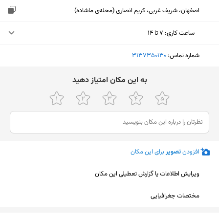
اصفهان، شریف غربی، کریم انصاری (محله‌ی ماشاده)
ساعت کاری
:
۷ تا ۱۴
یکشنبه (امروز)
۷ تا ۱۴
شماره تماس:
‎3137350130
دوشنبه
۷ تا ۱۴
ﺑﻪ اﯾﻦ ﻣﮑﺎن اﻣﺘﯿﺎز دﻫﯿﺪ
سه‌شنبه
۷ تا ۱۴
چهارشنبه
۷ تا ۱۴
پنجشنبه
۷ تا ۱۲
افزودن
تصویر
برای این مکان
جمعه
تعطیل
شنبه
۷ تا ۱۴
ویرایش اطلاعات یا گزارش تعطیلی این مکان
مختصات جغرافیایی
نمایش نقشه