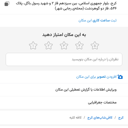
کرج، بلوار جمهوری اسلامی، بین سیزدهم فاز 2 و شهید رسول باگل، پلاک
546، فاز دو گوهردشت (محله‌ی رجایی شهر)
ثبت
ساعت کاری
این مکان
ﺑﻪ اﯾﻦ ﻣﮑﺎن اﻣﺘﯿﺎز دﻫﯿﺪ
افزودن
تصویر
برای این مکان
ویرایش اطلاعات یا گزارش تعطیلی این مکان
مختصات جغرافیایی
نمایش نقشه
کرج
/
کافی‌شاپ‌های کرج
/
کافه کلبه