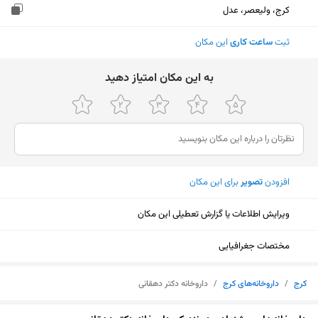
کرج، ولیعصر، عدل
ثبت
ساعت کاری
این مکان
ﺑﻪ اﯾﻦ ﻣﮑﺎن اﻣﺘﯿﺎز دﻫﯿﺪ
افزودن
تصویر
برای این مکان
ویرایش اطلاعات یا گزارش تعطیلی این مکان
مختصات جغرافیایی
کرج
/
داروخانه‌های کرج
/
داروخانه دکتر دهقانی
نمایش نقشه