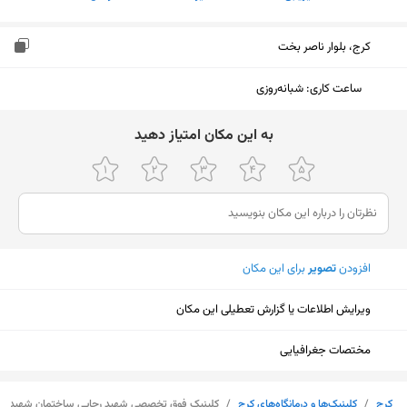
کرج، بلوار ناصر بخت
ساعت کاری
:
شبانه‌روزی
ﺑﻪ اﯾﻦ ﻣﮑﺎن اﻣﺘﯿﺎز دﻫﯿﺪ
افزودن
تصویر
برای این مکان
ویرایش اطلاعات یا گزارش تعطیلی این مکان
مختصات جغرافیایی
نمایش نقشه
کرج
/
کلینیک‌ها و درمانگاه‌های کرج
/
کلینیک فوق تخصصی شهید رجایی ساختمان شهید سل