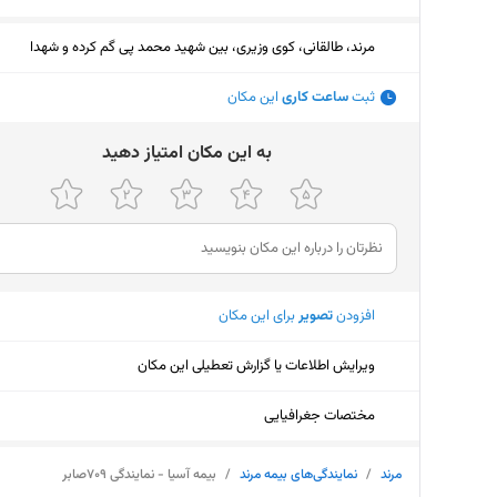
مرند، طالقانی، کوی وزیری، بین شهید محمد پی گم کرده و شهدا
ثبت
ساعت کاری
این مکان
ﺑﻪ اﯾﻦ ﻣﮑﺎن اﻣﺘﯿﺎز دﻫﯿﺪ
افزودن
تصویر
برای این مکان
ویرایش اطلاعات یا گزارش تعطیلی این مکان
مختصات جغرافیایی
مرند
/
نمایندگی‌های بیمه مرند
/
بیمه آسیا - نمایندگی ۷۰۹صابر