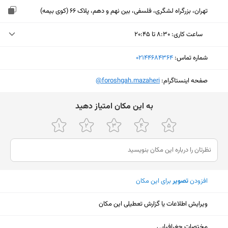
تهران، بزرگراه لشگری، فلسفی، بین نهم و دهم، پلاک 66 (کوی بیمه)
ساعت کاری
:
۸:۳۰ تا ۲۰:۴۵
یکشنبه (امروز)
۸:۳۰ تا ۲۰:۴۵
شماره تماس:
‎02144684364
دوشنبه
۸:۳۰ تا ۲۰:۴۵
صفحه اینستاگرام:
‎@foroshgah.mazaheri
سه‌شنبه
۸:۳۰ تا ۲۰:۴۵
ﺑﻪ اﯾﻦ ﻣﮑﺎن اﻣﺘﯿﺎز دﻫﯿﺪ
چهارشنبه
۸:۳۰ تا ۲۰:۴۵
پنجشنبه
۸:۳۰ تا ۲۰:۴۵
جمعه
۸:۳۰ تا ۲۰:۴۵
شنبه
۸:۳۰ تا ۲۰:۴۵
افزودن
تصویر
برای این مکان
ویرایش اطلاعات یا گزارش تعطیلی این مکان
نمایش نقشه
مختصات جغرافیایی