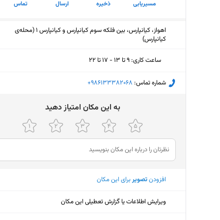
مسیریابی
ذخیره
ارسال
تماس
اهواز، کیانپارس، بین فلکه سوم کیانپارس و کیانپارس 1 (محله‌ی
کیانپارس)
ساعت کاری
:
۹ تا ۱۳ - ۱۷ تا ۲۲
دوشنبه (امروز)
۹ تا ۱۳ - ۱۷ تا ۲۲
شماره تماس:
‎+986133382068
سه‌شنبه
۹ تا ۱۳ - ۱۷ تا ۲۲
ﺑﻪ اﯾﻦ ﻣﮑﺎن اﻣﺘﯿﺎز دﻫﯿﺪ
چهارشنبه
۹ تا ۱۳ - ۱۷ تا ۲۲
پنجشنبه
۹ تا ۱۳ - ۱۷ تا ۲۲
جمعه
۱۷ تا ۲۲
افزودن
تصویر
برای این مکان
شنبه
۹ تا ۱۳ - ۱۷ تا ۲۲
یکشنبه
۹ تا ۱۳ - ۱۷ تا ۲۲
ویرایش اطلاعات یا گزارش تعطیلی این مکان