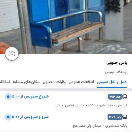
یاس جنوبی
ایستگاه اتوبوس
حمل و نقل عمومی
اطلاعات عمومی
نظرات
تصاویر
مکان‌های مشابه
امکانا
مسیریابی
ذخیره
ارسال
شروع سرويس از 5:00
خط
413
فردوس - پایانه شهید دکترمحمدعلی فیاض بخش
شروع سرويس از 5:00
خط
379
پایانه شمشیری - میدان ولی عصر عج