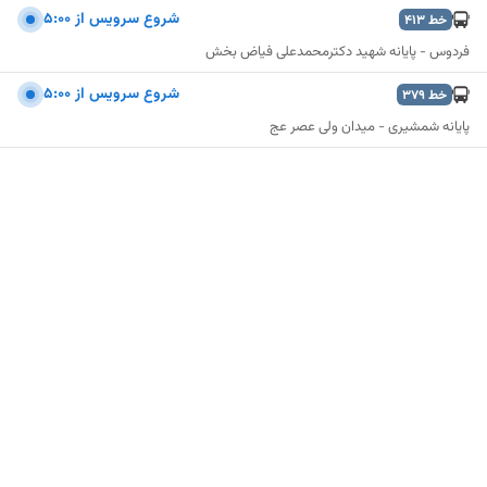
شروع سرويس از 5:00
خط
413
فردوس - پایانه شهید دکترمحمدعلی فیاض بخش
شروع سرويس از 5:00
خط
379
پایانه شمشیری - میدان ولی عصر عج
نمایش نقشه