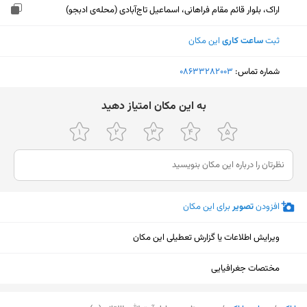
اراک، بلوار قائم مقام فراهانی، اسماعیل تاج‌آبادی (محله‌ی ادبجو)
ثبت
ساعت کاری
این مکان
شماره تماس:
‎08633282003
ﺑﻪ اﯾﻦ ﻣﮑﺎن اﻣﺘﯿﺎز دﻫﯿﺪ
افزودن
تصویر
برای این مکان
ویرایش اطلاعات یا گزارش تعطیلی این مکان
مختصات جغرافیایی
نمایش نقشه