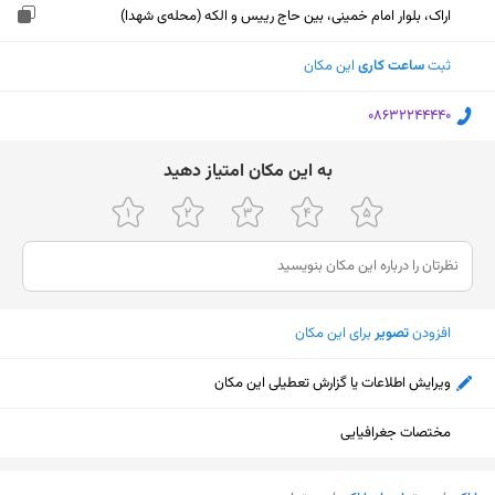
اراک، بلوار امام خمینی، بین حاج رییس و الکه (محله‌ی شهدا)
ثبت
ساعت کاری
این مکان
‎08632244440
ﺑﻪ اﯾﻦ ﻣﮑﺎن اﻣﺘﯿﺎز دﻫﯿﺪ
افزودن
تصویر
برای این مکان
ویرایش اطلاعات یا گزارش تعطیلی این مکان
مختصات جغرافیایی
نمایش نقشه