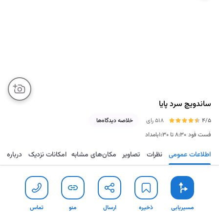
ساندویچ سرد پایا
4/5
518 رای
خلاصه دیدگاه‌ها
فست فود
۸:۳۰ تا ۱:۳۰بامداد
اطلاعات عمومی
نظرات
تصاویر
مکان‌های مشابه
امکانات نزدیک
درباره
مسیریابی
ذخیره
ارسال
منو
تماس
مسیریابی
ذخیره
ارسال
منو
تماس