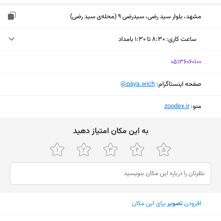
مشهد، بلوار سید رضی، سیدرضی 9 (محله‌ی سید رضی)
ساعت کاری
:
۸:۳۰ تا ۱:۳۰ بامداد
یکشنبه (امروز)
۸:۳۰ تا ۱:۳۰ بامداد
‎05136060100
دوشنبه
۸:۳۰ تا ۱:۳۰ بامداد
صفحه اینستاگرام:
‎@paya.wich
سه‌شنبه
۸:۳۰ تا ۱:۳۰ بامداد
منو:
‎zoodex.ir
چهارشنبه
۸:۳۰ تا ۱:۳۰ بامداد
ﺑﻪ اﯾﻦ ﻣﮑﺎن اﻣﺘﯿﺎز دﻫﯿﺪ
پنجشنبه
۸:۳۰ تا ۱:۳۰ بامداد
جمعه
۸:۳۰ تا ۱:۳۰ بامداد
شنبه
۸:۳۰ تا ۱:۳۰ بامداد
نمایش نقشه
افزودن
تصویر
برای این مکان