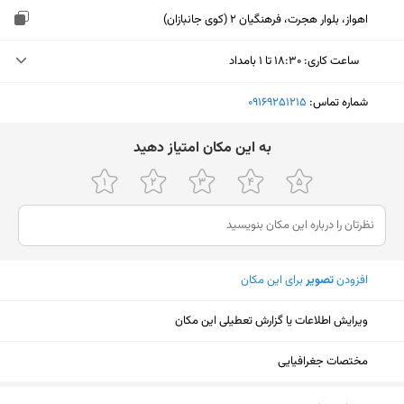
اهواز، بلوار هجرت، فرهنگیان 2 (کوی جانبازان)
ساعت کاری
:
۱۸:۳۰ تا ۱ بامداد
دوشنبه (امروز)
۱۸:۳۰ تا ۱ بامداد
شماره تماس:
‎09169251215
سه‌شنبه
۱۸:۳۰ تا ۱ بامداد
ﺑﻪ اﯾﻦ ﻣﮑﺎن اﻣﺘﯿﺎز دﻫﯿﺪ
چهارشنبه
۱۸:۳۰ تا ۱ بامداد
پنجشنبه
۱۸:۳۰ تا ۱ بامداد
جمعه
۱۸:۳۰ تا ۱ بامداد
افزودن
تصویر
برای این مکان
شنبه
۱۸:۳۰ تا ۱ بامداد
یکشنبه
۱۸:۳۰ تا ۱ بامداد
ویرایش اطلاعات یا گزارش تعطیلی این مکان
مختصات جغرافیایی
نمایش نقشه