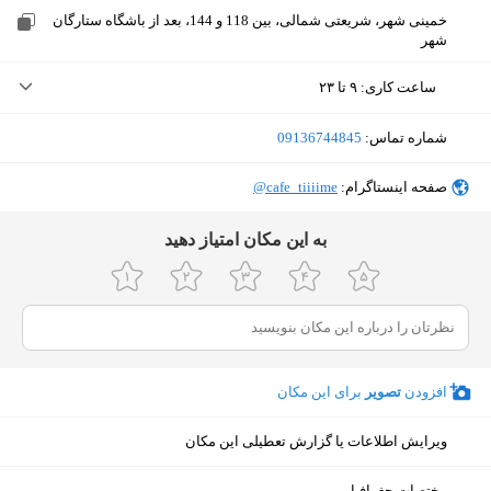
خمینی شهر، شریعتی شمالی، بین 118 و 144، بعد از باشگاه ستارگان
شهر
ساعت کاری
:
۹ تا ۲۳
سه‌شنبه (امروز)
۹ تا ۲۳
شماره تماس:
‎09136744845
چهارشنبه
۹ تا ۲۳
صفحه اینستاگرام:
‎@cafe_tiiiime
پنجشنبه
۹ تا ۲۳
ﺑﻪ اﯾﻦ ﻣﮑﺎن اﻣﺘﯿﺎز دﻫﯿﺪ
جمعه
۹ تا ۲۳
شنبه
۹ تا ۲۳
یکشنبه
۹ تا ۲۳
افزودن
تصویر
برای این مکان
دوشنبه
۹ تا ۲۳
ویرایش اطلاعات یا گزارش تعطیلی این مکان
نمایش نقشه
مختصات جغرافیایی