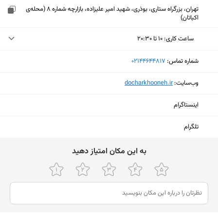
تهران، بزرگراه ستاری، بوذری، شهید امیر علیزاده، بازارچه شماره ۸ (محله‌ی
اکباتان)
ساعت کاری
:
۱۰ تا ۲۰:۳۰
دوشنبه (امروز)
۱۰ تا ۲۰:۳۰
شماره تماس:
‎02144644817
سه‌شنبه
۱۰ تا ۲۰:۳۰
وب‌سایت:
‎docharkhooneh.ir
چهارشنبه
۱۰ تا ۲۰:۳۰
اینستاگرام
پنجشنبه
۱۰ تا ۲۰:۳۰
تلگرام
جمعه
تعطیل
ﺑﻪ اﯾﻦ ﻣﮑﺎن اﻣﺘﯿﺎز دﻫﯿﺪ
شنبه
۱۰ تا ۲۰:۳۰
یکشنبه
۱۰ تا ۲۰:۳۰
نمایش نقشه