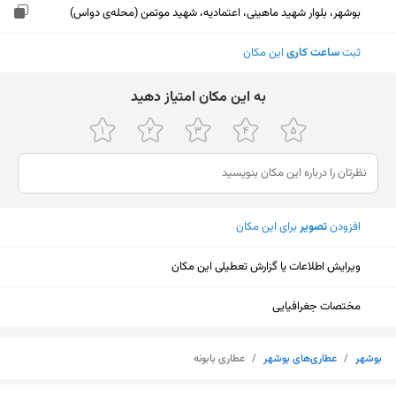
بوشهر، بلوار شهید ماهینی، اعتمادیه، شهید موتمن (محله‌ی دواس)
ثبت
ساعت کاری
این مکان
ﺑﻪ اﯾﻦ ﻣﮑﺎن اﻣﺘﯿﺎز دﻫﯿﺪ
افزودن
تصویر
برای این مکان
ویرایش اطلاعات یا گزارش تعطیلی این مکان
مختصات جغرافیایی
بوشهر
/
عطاری‌های بوشهر
/
عطاری بابونه
نمایش نقشه