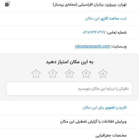
تهران، پیروزی، برادران افراسیابی (محله‌ی پرستار)
ثبت
ساعت کاری
این مکان
شماره تماس:
‎02177420367
وب‌سایت:
‎nikootanpoosh.com
ﺑﻪ اﯾﻦ ﻣﮑﺎن اﻣﺘﯿﺎز دﻫﯿﺪ
افزودن
تصویر
برای این مکان
ویرایش اطلاعات یا گزارش تعطیلی این مکان
نمایش نقشه
مختصات جغرافیایی