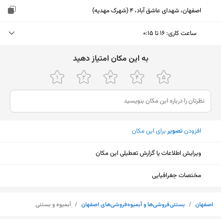
اصفهان، شهدای عاشق آباد، 4 (شهرک مهدیه)
ساعت کاری
:
۱۶ تا ۰:۱۵
دوشنبه (امروز)
۱۶ تا ۰:۱۵
ﺑﻪ اﯾﻦ ﻣﮑﺎن اﻣﺘﯿﺎز دﻫﯿﺪ
سه‌شنبه
۱۶ تا ۰:۱۵
چهارشنبه
۱۶ تا ۰:۱۵
پنجشنبه
۱۶ تا ۰:۱۵
افزودن
تصویر
برای این مکان
جمعه
۱۶ تا ۰:۱۵
ویرایش اطلاعات یا گزارش تعطیلی این مکان
شنبه
۱۶ تا ۰:۱۵
یکشنبه
۱۶ تا ۰:۱۵
مختصات جغرافیایی
نمایش نقشه
اصفهان
/
بستنی‌فروشی‌ها و آبمیوه‌فروشی‌های اصفهان
/
ِآبمیوه و بستنی