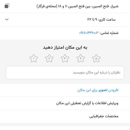
شیراز، فتح المبین، بین فتح المبین 11 و 18 (محله‌ی فرگاز)
ساعت کاری
:
۹ تا ۲۲
یکشنبه (امروز)
۹ تا ۲۲
شماره تماس:
‎09170449003
دوشنبه
۹ تا ۲۲
ﺑﻪ اﯾﻦ ﻣﮑﺎن اﻣﺘﯿﺎز دﻫﯿﺪ
سه‌شنبه
۹ تا ۲۲
چهارشنبه
۹ تا ۲۲
پنجشنبه
۹ تا ۲۲
افزودن
تصویر
برای این مکان
جمعه
۱۰ تا ۲۲
شنبه
۹ تا ۲۲
ویرایش اطلاعات یا گزارش تعطیلی این مکان
مختصات جغرافیایی
نمایش نقشه