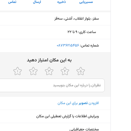
مسیریابی
ذخیره
ارسال
تماس
سقز، بلوار انقلاب، آشتی، سەقز
ساعت کاری
:
۹ تا ۲۲
دوشنبه (امروز)
۹ تا ۲۲
شماره تماس:
‎08736215456
سه‌شنبه
۹ تا ۲۲
ﺑﻪ اﯾﻦ ﻣﮑﺎن اﻣﺘﯿﺎز دﻫﯿﺪ
چهارشنبه
۹ تا ۲۲
پنجشنبه
۹ تا ۲۲
جمعه
۹ تا ۲۲
افزودن
تصویر
برای این مکان
شنبه
۹ تا ۲۲
یکشنبه
۹ تا ۲۲
ویرایش اطلاعات یا گزارش تعطیلی این مکان
مختصات جغرافیایی