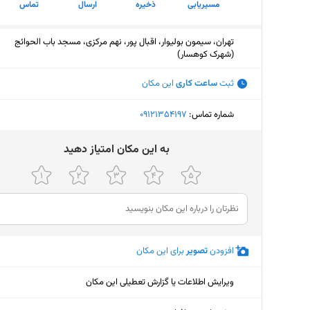
مسیریابی
ذخیره
ارسال
تماس
تهران، سیمون بولیوار، اقبال پور، نهم مرکزی، مسجد باب الحوائج
(شهرک کوهسار)
ثبت
ساعت کاری
این مکان
شماره تماس:
‎09121354197
ﺑﻪ اﯾﻦ ﻣﮑﺎن اﻣﺘﯿﺎز دﻫﯿﺪ
افزودن
تصویر
برای این مکان
ویرایش اطلاعات یا گزارش تعطیلی این مکان