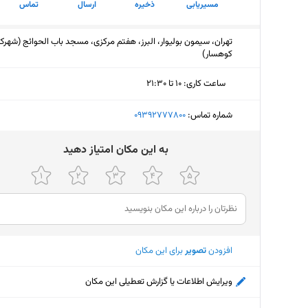
مسیریابی
ذخیره
ارسال
تماس
تهران، سیمون بولیوار، البرز، هفتم مرکزی، مسجد باب الحوائج (شهرک
کوهسار)
ساعت کاری
:
۱۰ تا ۲۱:۳۰
یکشنبه (امروز)
۱۰ تا ۲۱:۳۰
شماره تماس:
‎09392777800
دوشنبه
۱۰ تا ۲۱:۳۰
ﺑﻪ اﯾﻦ ﻣﮑﺎن اﻣﺘﯿﺎز دﻫﯿﺪ
سه‌شنبه
۱۰ تا ۲۱:۳۰
چهارشنبه
۱۰ تا ۲۱:۳۰
پنجشنبه
۱۰ تا ۲۱:۳۰
افزودن
تصویر
برای این مکان
جمعه
۱۰:۳۰ تا ۲۱
شنبه
۱۰ تا ۲۱:۳۰
ویرایش اطلاعات یا گزارش تعطیلی این مکان