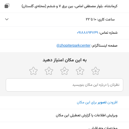
کرمانشاه، بلوار مصطفی امامی، بین برق 7 و ششم (محله‌ی گلستان)
ساعت کاری
:
۱۰ تا ۲۲
یکشنبه (امروز)
۱۰ تا ۲۲
شماره تماس:
‎09188894749
دوشنبه
۱۰ تا ۲۲
صفحه اینستاگرام:
‎@zhopiterparkcenter
سه‌شنبه
۱۰ تا ۲۲
ﺑﻪ اﯾﻦ ﻣﮑﺎن اﻣﺘﯿﺎز دﻫﯿﺪ
چهارشنبه
۱۰ تا ۲۲
پنجشنبه
۱۰ تا ۲۲
جمعه
۱۰ تا ۲۲
شنبه
۱۰ تا ۲۲
افزودن
تصویر
برای این مکان
ویرایش اطلاعات یا گزارش تعطیلی این مکان
نمایش نقشه
مختصات جغرافیایی