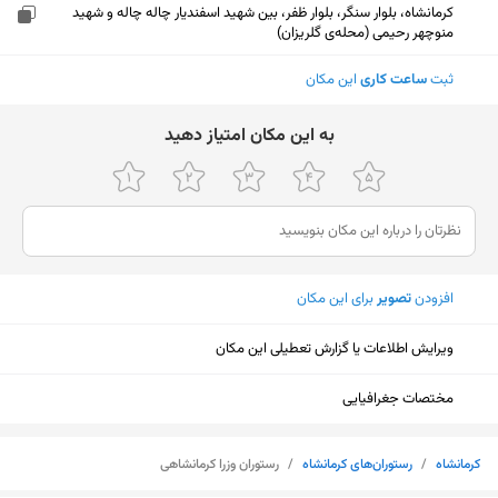
کرمانشاه، بلوار سنگر، بلوار ظفر، بین شهید اسفندیار چاله چاله و شهید
منوچهر رحیمی (محله‌ی گلریزان)
ثبت
ساعت کاری
این مکان
ﺑﻪ اﯾﻦ ﻣﮑﺎن اﻣﺘﯿﺎز دﻫﯿﺪ
افزودن
تصویر
برای این مکان
ویرایش اطلاعات یا گزارش تعطیلی این مکان
مختصات جغرافیایی
نمایش نقشه
کرمانشاه
/
رستوران‌های کرمانشاه
/
رستوران وزرا کرمانشاهی