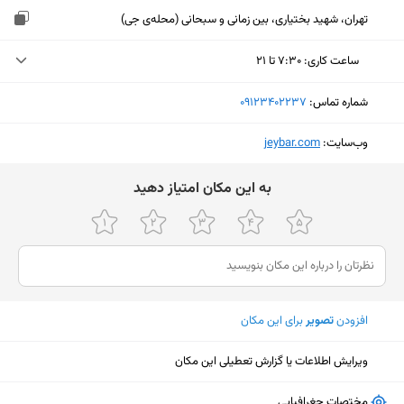
تهران، شهید بختیاری، بین زمانی و سبحانی (محله‌ی جی)
ساعت کاری
:
۷:۳۰ تا ۲۱
یکشنبه (امروز)
۷:۳۰ تا ۲۱
شماره تماس:
‎09123402237
دوشنبه
۷:۳۰ تا ۲۱
وب‌سایت:
‎jeybar.com
سه‌شنبه
۷:۳۰ تا ۲۱
ﺑﻪ اﯾﻦ ﻣﮑﺎن اﻣﺘﯿﺎز دﻫﯿﺪ
چهارشنبه
۷:۳۰ تا ۲۱
پنجشنبه
۷:۳۰ تا ۲۱
جمعه
۷:۳۰ تا ۲۱
شنبه
۷:۳۰ تا ۲۱
افزودن
تصویر
برای این مکان
ویرایش اطلاعات یا گزارش تعطیلی این مکان
نمایش نقشه
مختصات جغرافیایی