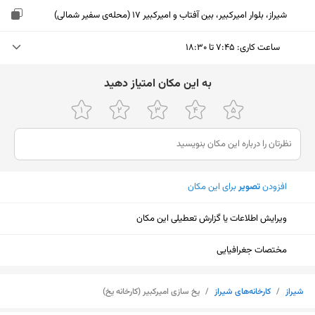
شیراز، بلوار امیرکبیر، بین آفتاب و امیرکبیر 17 (محله‌ی سفیر شمالی)
ساعت کاری
:
۷:۴۵ تا ۱۸:۳۰
چهارشنبه (امروز)
۷:۴۵ تا ۱۸:۳۰
ﺑﻪ اﯾﻦ ﻣﮑﺎن اﻣﺘﯿﺎز دﻫﯿﺪ
پنجشنبه
۷:۴۵ تا ۱۸:۳۰
جمعه
۷:۴۵ تا ۱۸:۳۰
شنبه
۷:۴۵ تا ۱۸:۳۰
افزودن
تصویر
برای این مکان
یکشنبه
۷:۴۵ تا ۱۸:۳۰
ویرایش اطلاعات یا گزارش تعطیلی این مکان
دوشنبه
۷:۴۵ تا ۱۸:۳۰
سه‌شنبه
۷:۴۵ تا ۱۸:۳۰
مختصات جغرافیایی
نمایش نقشه
شیراز
/
کارخانه‌های شیراز
/
یخ سازی امیرکبیر (کارخانه یخ)