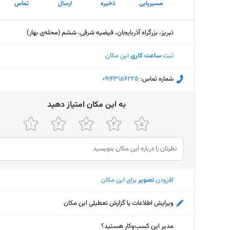
مسیریابی
ذخیره
ارسال
تماس
تبریز، بزرگراه آذربایجان، فیضیه شرقی، ششم (محله‌ی بهار)
ثبت
ساعت کاری
این مکان
شماره تماس:
‎09143156225
ﺑﻪ اﯾﻦ ﻣﮑﺎن اﻣﺘﯿﺎز دﻫﯿﺪ
افزودن
تصویر
برای این مکان
ویرایش اطلاعات یا گزارش تعطیلی این مکان
مدیر این کسب‌وکار هستید؟