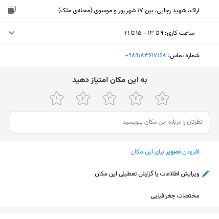
اراک، شهید رجایی، بین 17 شهریور و موسوی (محله‌ی ملک)
ساعت کاری
:
۹ تا ۱۳ - ۱۵ تا ۲۱
دوشنبه (امروز)
۹ تا ۱۳ - ۱۵ تا ۲۱
شماره تماس:
‎+989183617168
سه‌شنبه
۹ تا ۱۳ - ۱۵ تا ۲۱
ﺑﻪ اﯾﻦ ﻣﮑﺎن اﻣﺘﯿﺎز دﻫﯿﺪ
چهارشنبه
۹ تا ۱۳ - ۱۵ تا ۲۱
پنجشنبه
۹ تا ۱۳ - ۱۵ تا ۲۱
جمعه
۹ تا ۱۳ - ۱۵ تا ۲۱
افزودن
تصویر
برای این مکان
شنبه
۹ تا ۱۳ - ۱۵ تا ۲۱
یکشنبه
۹ تا ۱۳ - ۱۵ تا ۲۱
ویرایش اطلاعات یا گزارش تعطیلی این مکان
مختصات جغرافیایی
نمایش نقشه