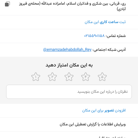
ری، قربانی، بین شکری و فدائیان اسلام، امامزاده عبدالله (محله‌ی فیروز
آبادی)
ثبت
ساعت کاری
این مکان
شماره تماس:
‎02155901158
آدرس شبکه اجتماعی:
‎@emamzadehabdollah_Rey
ﺑﻪ اﯾﻦ ﻣﮑﺎن اﻣﺘﯿﺎز دﻫﯿﺪ
افزودن
تصویر
برای این مکان
ویرایش اطلاعات یا گزارش تعطیلی این مکان
نمایش نقشه