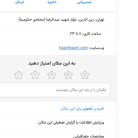
مسیریابی
ذخیره
ارسال
تهران، زین الدین، بلوار شهید عبدالرضا (محله‌ی حکیمیه)
ساعت کاری
:
۱۱ تا ۲۳
یکشنبه (امروز)
۱۱ تا ۲۳
وب‌سایت:
‎haamhaam.com
دوشنبه
۱۱ تا ۲۳
ﺑﻪ اﯾﻦ ﻣﮑﺎن اﻣﺘﯿﺎز دﻫﯿﺪ
سه‌شنبه
۱۱ تا ۲۳
چهارشنبه
۱۱ تا ۲۳
پنجشنبه
۱۱ تا ۲۳
افزودن
تصویر
برای این مکان
جمعه
۱۱ تا ۲۳
شنبه
۱۱ تا ۲۳
ویرایش اطلاعات یا گزارش تعطیلی این مکان
مختصات جغرافیایی