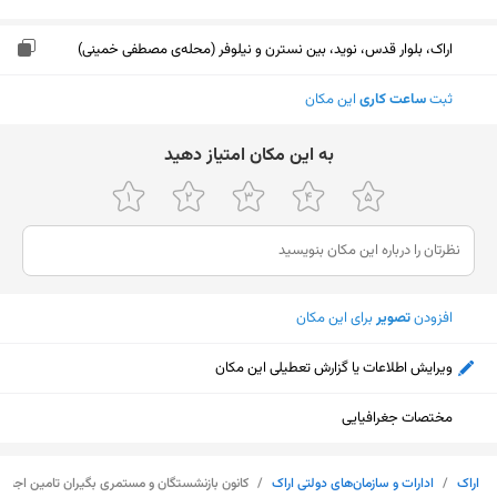
اراک، بلوار قدس، نوید، بین نسترن و نیلوفر (محله‌ی مصطفی خمینی)
ثبت
ساعت کاری
این مکان
ﺑﻪ اﯾﻦ ﻣﮑﺎن اﻣﺘﯿﺎز دﻫﯿﺪ
افزودن
تصویر
برای این مکان
ویرایش اطلاعات یا گزارش تعطیلی این مکان
مختصات جغرافیایی
نمایش نقشه
اراک
/
ادارات و سازمان‌های دولتی اراک
/
کانون بازنشستگان و مستمری بگیران تامین اجتما