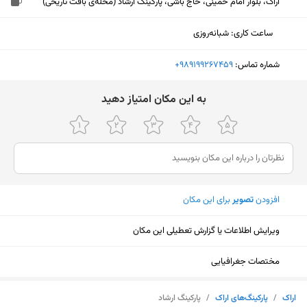
اراک، بلوار امام خمینی، حاج باشی، پارکینگ ارشاد (محله‌ی بافت تاریخی)
ساعت کاری
:
شبانه‌روزی
شماره تماس:
‎+989199267459
ﺑﻪ اﯾﻦ ﻣﮑﺎن اﻣﺘﯿﺎز دﻫﯿﺪ
افزودن
تصویر
برای این مکان
ویرایش اطلاعات یا گزارش تعطیلی این مکان
مختصات جغرافیایی
نمایش نقشه
اراک
/
پارکینگ‌های اراک
/
پارکینگ ارشاد