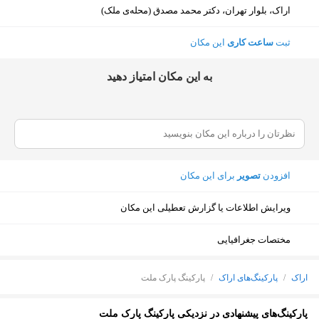
اراک، بلوار تهران، دکتر محمد مصدق (محله‌ی ملک)
ثبت
ساعت کاری
این مکان
ﺑﻪ اﯾﻦ ﻣﮑﺎن اﻣﺘﯿﺎز دﻫﯿﺪ
افزودن
تصویر
برای این مکان
ویرایش اطلاعات یا گزارش تعطیلی این مکان
مختصات جغرافیایی
اراک
/
پارکینگ‌های اراک
/
پارکینگ پارک ملت
نمایش نقشه
پارکینگ‌های پیشنهادی در نزدیکی پارکینگ پارک ملت