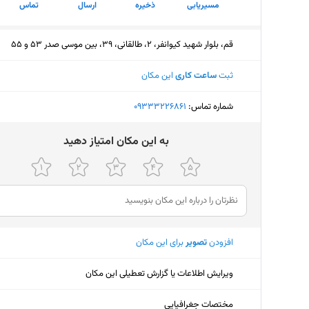
مسیریابی
ذخیره
ارسال
تماس
قم، بلوار شهید کیوانفر، 2، طالقانی، 39، بین موسی صدر 53 و 55
ثبت
ساعت کاری
این مکان
شماره تماس:
‎09333226861
ﺑﻪ اﯾﻦ ﻣﮑﺎن اﻣﺘﯿﺎز دﻫﯿﺪ
افزودن
تصویر
برای این مکان
ویرایش اطلاعات یا گزارش تعطیلی این مکان
مختصات جغرافیایی