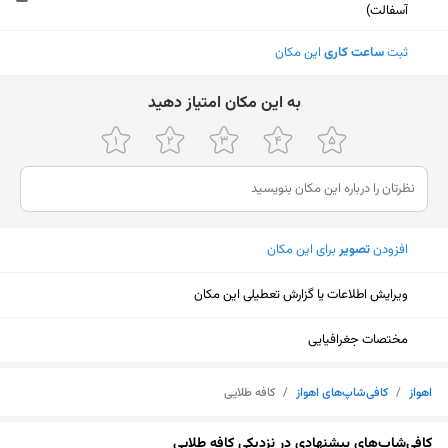
آسفالت)
ثبت
ساعت کاری
این مکان
ﺑﻪ اﯾﻦ ﻣﮑﺎن اﻣﺘﯿﺎز دﻫﯿﺪ
افزودن
تصویر
برای این مکان
ویرایش اطلاعات یا گزارش تعطیلی این مکان
مختصات جغرافیایی
اهواز
/
کافی‌شاپ‌های اهواز
/
کافه طلایی
نمایش نقشه
کافی‌شاپ‌های پیشنهادی در نزدیکی کافه طلایی