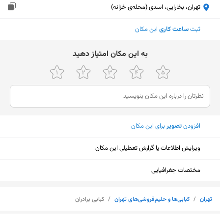
تهران، بخارایی، اسدی (محله‌ی خزانه)
ثبت
ساعت کاری
این مکان
ﺑﻪ اﯾﻦ ﻣﮑﺎن اﻣﺘﯿﺎز دﻫﯿﺪ
افزودن
تصویر
برای این مکان
ویرایش اطلاعات یا گزارش تعطیلی این مکان
مختصات جغرافیایی
تهران
/
کبابی‌ها و حلیم‌فروشی‌های تهران
/
کبابی برادران
نمایش نقشه