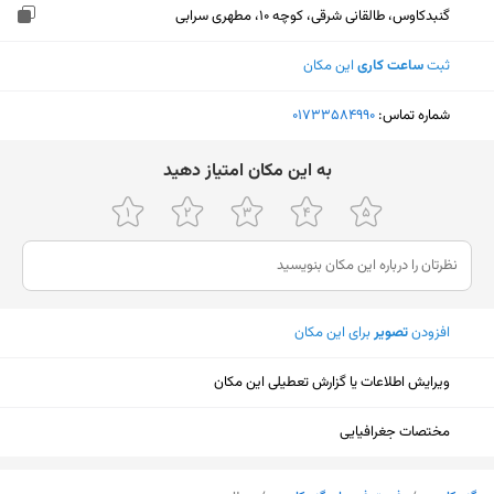
گنبدکاوس، طالقانی شرقی، کوچه 10، مطهری سرابی
ثبت
ساعت کاری
این مکان
شماره تماس:
‎01733584990
ﺑﻪ اﯾﻦ ﻣﮑﺎن اﻣﺘﯿﺎز دﻫﯿﺪ
افزودن
تصویر
برای این مکان
ویرایش اطلاعات یا گزارش تعطیلی این مکان
مختصات جغرافیایی
نمایش نقشه