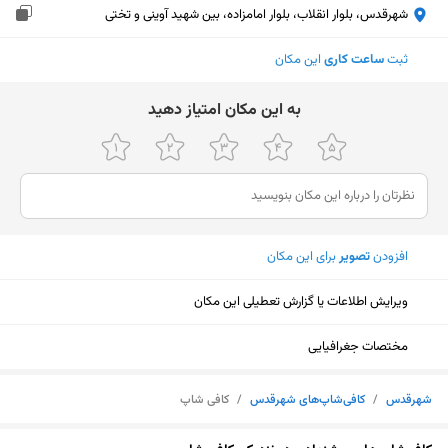
شهرقدس، بلوار انقلاب، بلوار امامزاده، بین شهید آوینی و تختی
ثبت
ساعت کاری
این مکان
ﺑﻪ اﯾﻦ ﻣﮑﺎن اﻣﺘﯿﺎز دﻫﯿﺪ
افزودن
تصویر
برای این مکان
ویرایش اطلاعات یا گزارش تعطیلی این مکان
مختصات جغرافیایی
شهرقدس
/
کافی‌شاپ‌های شهرقدس
/
کافی شاپ
نمایش نقشه