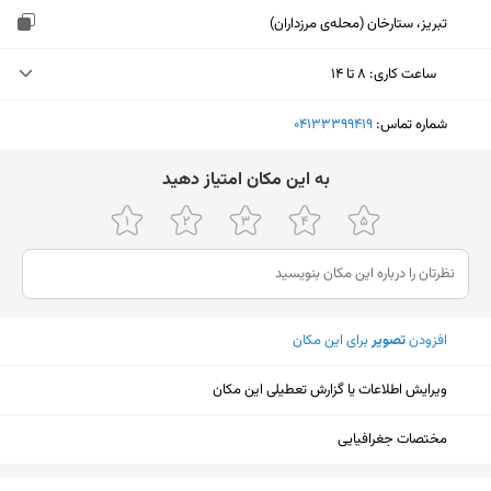
تبریز، ستارخان (محله‌ی مرزداران)
ساعت کاری
:
۸ تا ۱۴
یکشنبه (امروز)
۸ تا ۱۴
شماره تماس:
‎04133399419
دوشنبه
۸ تا ۱۴
ﺑﻪ اﯾﻦ ﻣﮑﺎن اﻣﺘﯿﺎز دﻫﯿﺪ
سه‌شنبه
۸ تا ۱۴
چهارشنبه
۸ تا ۱۴
پنجشنبه
۸ تا ۱۴
افزودن
تصویر
برای این مکان
جمعه
تعطیل
شنبه
۸ تا ۱۴
ویرایش اطلاعات یا گزارش تعطیلی این مکان
مختصات جغرافیایی
نمایش نقشه