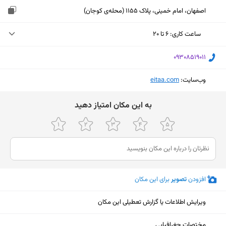
اصفهان، امام خمینی، پلاک 1155 (محله‌ی کوجان)
ساعت کاری
:
۶ تا ۲۰
پنجشنبه (امروز)
۶ تا ۲۰
‎09308519011
جمعه
۷ تا ۱۴
وب‌سایت:
‎eitaa.com
شنبه
۶ تا ۲۰
ﺑﻪ اﯾﻦ ﻣﮑﺎن اﻣﺘﯿﺎز دﻫﯿﺪ
یکشنبه
۶ تا ۲۰
دوشنبه
۶ تا ۲۰
سه‌شنبه
۶ تا ۲۰
چهارشنبه
۶ تا ۲۰
افزودن
تصویر
برای این مکان
ویرایش اطلاعات یا گزارش تعطیلی این مکان
نمایش نقشه
مختصات جغرافیایی