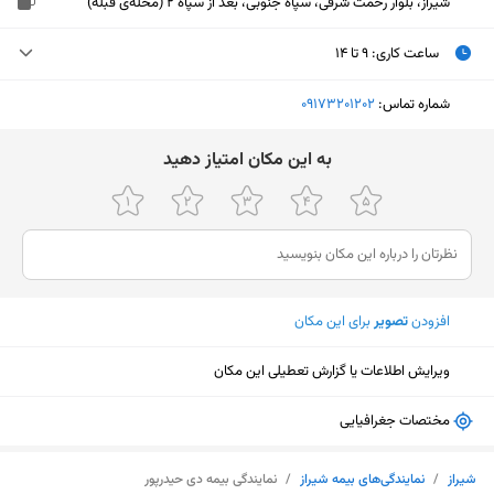
شیراز، بلوار رحمت شرقی، سپاه جنوبی، بعد از سپاه 2 (محله‌ی قبله)
ساعت کاری
:
۹ تا ۱۴
دوشنبه (امروز)
۹ تا ۱۴
شماره تماس:
‎09173201202
سه‌شنبه
۹ تا ۱۴
ﺑﻪ اﯾﻦ ﻣﮑﺎن اﻣﺘﯿﺎز دﻫﯿﺪ
چهارشنبه
۹ تا ۱۴
پنجشنبه
۹ تا ۱۴
جمعه
تعطیل
افزودن
تصویر
برای این مکان
شنبه
۹ تا ۱۴
یکشنبه
۹ تا ۱۴
ویرایش اطلاعات یا گزارش تعطیلی این مکان
مختصات جغرافیایی
نمایش نقشه
شیراز
/
نمایندگی‌های بیمه شیراز
/
نمایندگی بیمه دی حیدرپور