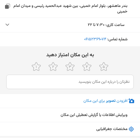
بندر ماهشهر، بلوار امام خمینی، بین شهید عبدالحمید رئیسی و میدان امام
خمینی
ساعت کاری
:
۷:۳۰ تا ۲۲
دوشنبه (امروز)
۷:۳۰ تا ۲۲
شماره تماس:
‎06152369074
سه‌شنبه
۷:۳۰ تا ۲۲
ﺑﻪ اﯾﻦ ﻣﮑﺎن اﻣﺘﯿﺎز دﻫﯿﺪ
چهارشنبه
۷:۳۰ تا ۲۲
پنجشنبه
۷:۳۰ تا ۲۲
جمعه
۷:۳۰ تا ۲۲
افزودن
تصویر
برای این مکان
شنبه
۷:۳۰ تا ۲۲
یکشنبه
۷:۳۰ تا ۲۲
ویرایش اطلاعات یا گزارش تعطیلی این مکان
نمایش نقشه
مختصات جغرافیایی