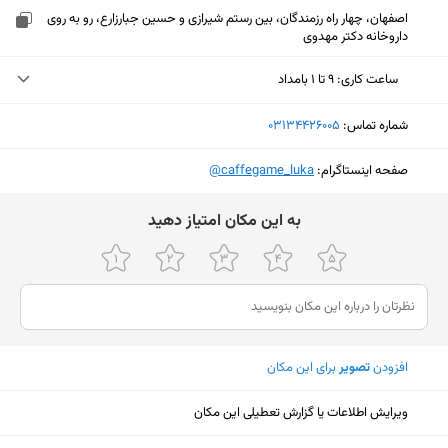
اصفهان، چهار راه رزمندگان، بین رستم شیرازی و حسین جبارزارع، رو به روی
داروخانه دکتر مهدوی
ساعت کاری
:
۹ تا ۱ بامداد
یکشنبه (امروز)
۹ تا ۱ بامداد
شماره تماس:
‎03134426005
دوشنبه
۹ تا ۱ بامداد
صفحه اینستاگرام:
‎@caffegame_luka
سه‌شنبه
۹ تا ۱ بامداد
ﺑﻪ اﯾﻦ ﻣﮑﺎن اﻣﺘﯿﺎز دﻫﯿﺪ
چهارشنبه
۹ تا ۱ بامداد
پنجشنبه
۹ تا ۱ بامداد
جمعه
۹ تا ۱ بامداد
شنبه
۹ تا ۱ بامداد
افزودن
تصویر
برای این مکان
نمایش نقشه
ویرایش اطلاعات یا گزارش تعطیلی این مکان