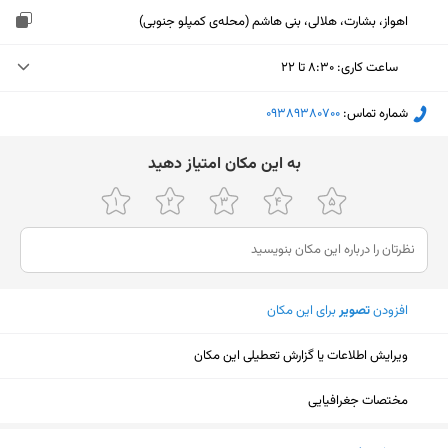
اهواز، بشارت، هلالی، بنی هاشم (محله‌ی کمپلو جنوبی)
ساعت کاری
:
۸:۳۰ تا ۲۲
یکشنبه (امروز)
۸:۳۰ تا ۲۲
شماره تماس:
‎09389380700
دوشنبه
۸:۳۰ تا ۲۲
ﺑﻪ اﯾﻦ ﻣﮑﺎن اﻣﺘﯿﺎز دﻫﯿﺪ
سه‌شنبه
۸:۳۰ تا ۲۲
چهارشنبه
۸:۳۰ تا ۲۲
پنجشنبه
۸:۳۰ تا ۲۲
افزودن
تصویر
برای این مکان
جمعه
ثبت نشده
شنبه
۸:۳۰ تا ۲۲
ویرایش اطلاعات یا گزارش تعطیلی این مکان
مختصات جغرافیایی
نمایش نقشه