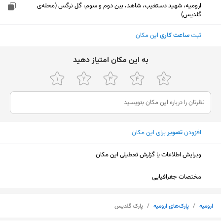
ارومیه، شهید دستغیب، شاهد، بین دوم و سوم، گل نرگس (محله‌ی
گلدیس)
ثبت
ساعت کاری
این مکان
ﺑﻪ اﯾﻦ ﻣﮑﺎن اﻣﺘﯿﺎز دﻫﯿﺪ
افزودن
تصویر
برای این مکان
ویرایش اطلاعات یا گزارش تعطیلی این مکان
مختصات جغرافیایی
نمایش نقشه
ارومیه
/
پارک‌های ارومیه
/
پارک گلدیس