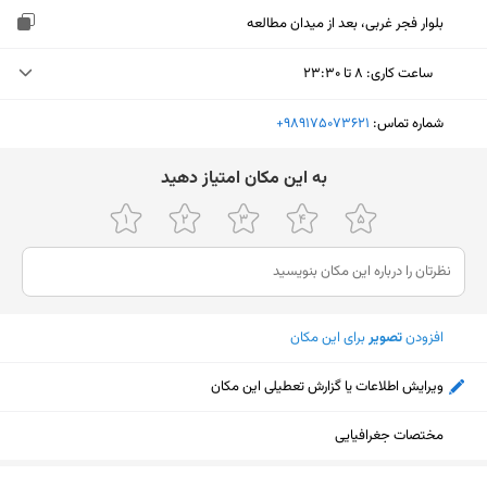
بلوار فجر غربی، بعد از میدان مطالعه
ساعت کاری
:
۸ تا ۲۳:۳۰
پنجشنبه (امروز)
۸ تا ۲۳:۳۰
شماره تماس:
‎+989175073621
جمعه
۸ تا ۲۳:۳۰
ﺑﻪ اﯾﻦ ﻣﮑﺎن اﻣﺘﯿﺎز دﻫﯿﺪ
شنبه
۸ تا ۲۳:۳۰
یکشنبه
۸ تا ۲۳:۳۰
دوشنبه
۸ تا ۲۳:۳۰
افزودن
تصویر
برای این مکان
سه‌شنبه
۸ تا ۲۳:۳۰
چهارشنبه
۸ تا ۲۳:۳۰
ویرایش اطلاعات یا گزارش تعطیلی این مکان
مختصات جغرافیایی
نمایش نقشه