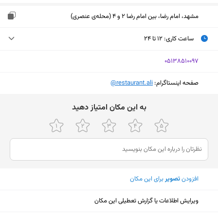
مشهد، امام رضا، بین امام رضا 2 و 4 (محله‌ی عنصری)
ساعت کاری
:
۱۲ تا ۲۴
سه‌شنبه (امروز)
۱۲ تا ۲۴
‎05138510097
چهارشنبه
۱۲ تا ۲۴
صفحه اینستاگرام:
‎@restaurant.ali
پنجشنبه
۱۲ تا ۲۴
ﺑﻪ اﯾﻦ ﻣﮑﺎن اﻣﺘﯿﺎز دﻫﯿﺪ
جمعه
۱۲ تا ۲۴
شنبه
۱۲ تا ۲۴
یکشنبه
۱۲ تا ۲۴
دوشنبه
۱۲ تا ۲۴
افزودن
تصویر
برای این مکان
نمایش نقشه
ویرایش اطلاعات یا گزارش تعطیلی این مکان