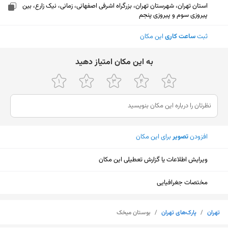
استان تهران، شهرستان تهران، بزرگراه اشرفی اصفهانی، زمانی، نیک زارع، بین
پیروزی سوم و پیروزی پنجم
ثبت
ساعت کاری
این مکان
ﺑﻪ اﯾﻦ ﻣﮑﺎن اﻣﺘﯿﺎز دﻫﯿﺪ
افزودن
تصویر
برای این مکان
ویرایش اطلاعات یا گزارش تعطیلی این مکان
مختصات جغرافیایی
نمایش نقشه
تهران
/
پارک‌های تهران
/
بوستان میخک