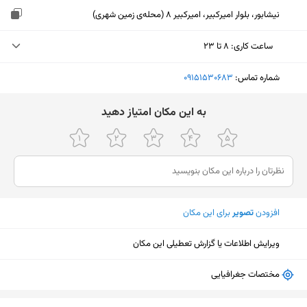
نیشابور، بلوار امیرکبیر، امیرکبیر 8 (محله‌ی زمین شهری)
ساعت کاری
:
۸ تا ۲۳
دوشنبه (امروز)
۸ تا ۲۳
شماره تماس:
‎09151530683
سه‌شنبه
۸ تا ۲۳
ﺑﻪ اﯾﻦ ﻣﮑﺎن اﻣﺘﯿﺎز دﻫﯿﺪ
چهارشنبه
۸ تا ۲۳
پنجشنبه
۸ تا ۲۳
جمعه
ثبت نشده
افزودن
تصویر
برای این مکان
شنبه
۸ تا ۲۳
یکشنبه
۸ تا ۲۳
ویرایش اطلاعات یا گزارش تعطیلی این مکان
مختصات جغرافیایی
نمایش نقشه